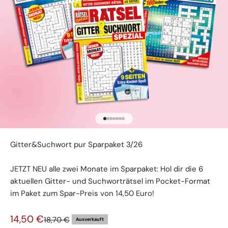
Gehe zu Element 1
Gehe zu Element 2
Gehe zu Element 3
Gehe zu Element 4
Gehe zu Element 5
Gehe zu Element 6
Gehe zu Element 7
Gitter&Suchwort pur Sparpaket 3/26
JETZT NEU alle zwei Monate im Sparpaket: Hol dir die 6
aktuellen Gitter- und Suchworträtsel im Pocket-Format
im Paket zum Spar-Preis von 14,50 Euro!
Angebot
14,50 €
Regulärer Preis
18,70 €
Ausverkauft