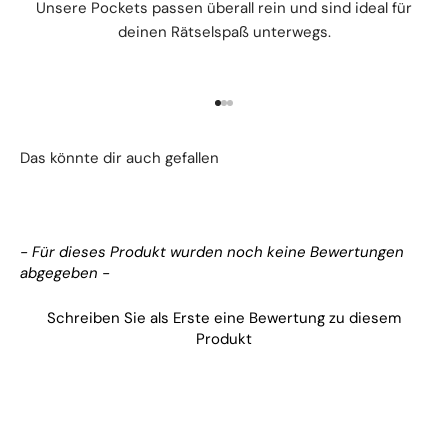
Unsere Pockets passen überall rein und sind ideal für
deinen Rätselspaß unterwegs.
Gehe zu Element 1
Gehe zu Element 2
Gehe zu Element 3
- Für dieses Produkt wurden noch keine Bewertungen
New content loaded
abgegeben -
Schreiben Sie als Erste eine Bewertung zu diesem
Produkt