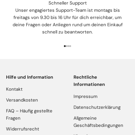
Schneller Support
Unser engagiertes Support-Team ist montags bis
freitags von 9.30 bis 16 Uhr für dich erreichbar, um
deine Fragen oder Anliegen rund um deinen Einkauf
schnell zu beantworten.
Gehe zu Element 1
Gehe zu Element 2
Gehe zu Element 3
Gehe zu Element 4
Hilfe und Information
Rechtliche
Informationen
Kontakt
Impressum
Versandkosten
Datenschutzerklärung
FAQ – Häufig gestellte
Fragen
Allgemeine
Geschäftsbedingungen
Widerrufsrecht