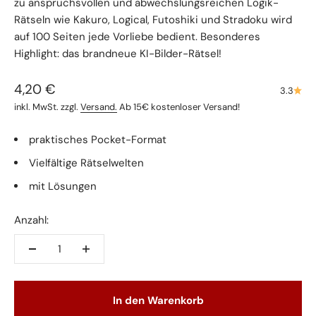
zu anspruchsvollen und abwechslungsreichen Logik-
Rätseln wie Kakuro, Logical, Futoshiki und Stradoku wird
auf 100 Seiten jede Vorliebe bedient. Besonderes
Highlight: das brandneue KI-Bilder-Rätsel!
Angebot
4,20 €
3.3
inkl. MwSt. zzgl.
Versand.
Ab 15€ kostenloser Versand!
praktisches Pocket-Format
Vielfältige Rätselwelten
mit Lösungen
Anzahl:
In den Warenkorb