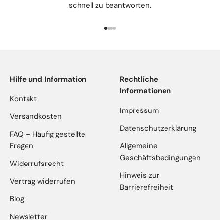
schnell zu beantworten.
Gehe zu Element 1
Gehe zu Element 2
Gehe zu Element 3
Gehe zu Element 4
Hilfe und Information
Rechtliche
Informationen
Kontakt
Impressum
Versandkosten
Datenschutzerklärung
FAQ – Häufig gestellte
Fragen
Allgemeine
Geschäftsbedingungen
Widerrufsrecht
Hinweis zur
Vertrag widerrufen
Barrierefreiheit
Blog
Newsletter