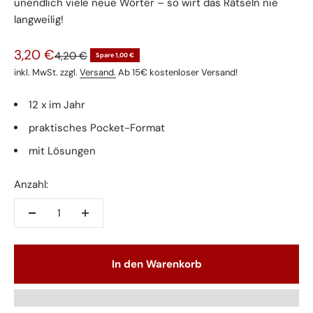
unendlich viele neue Wörter – so wirt das Rätseln nie
langweilig!
Angebot
3,20 €
Regulärer Preis
4,20 €
Spare 1,00 €
inkl. MwSt. zzgl.
Versand.
Ab 15€ kostenloser Versand!
12 x im Jahr
praktisches Pocket-Format
mit Lösungen
Anzahl:
In den Warenkorb