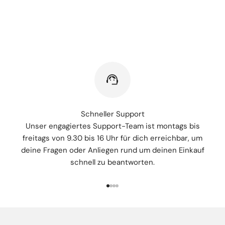
Schneller Support
Unser engagiertes Support-Team ist montags bis
freitags von 9.30 bis 16 Uhr für dich erreichbar, um
deine Fragen oder Anliegen rund um deinen Einkauf
schnell zu beantworten.
Gehe zu Element 1
Gehe zu Element 2
Gehe zu Element 3
Gehe zu Element 4