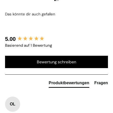
Gehe zu Element 1
Gehe zu Element 2
Gehe zu Element 3
New content loaded
5.00
Basierend auf 1 Bewertung
Bewertung schreiben
Produktbewertungen
Fragen
OL