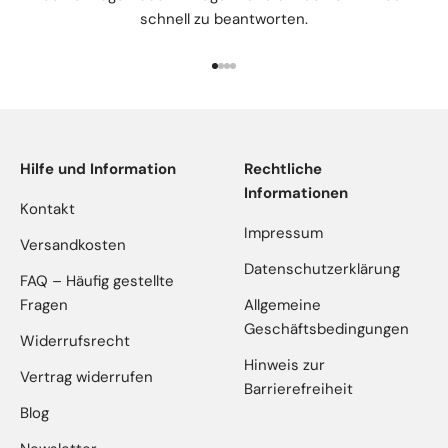
schnell zu beantworten.
Gehe zu Element 1
Gehe zu Element 2
Gehe zu Element 3
Gehe zu Element 4
Hilfe und Information
Rechtliche
Informationen
Kontakt
Impressum
Versandkosten
Datenschutzerklärung
FAQ – Häufig gestellte
Fragen
Allgemeine
Geschäftsbedingungen
Widerrufsrecht
Hinweis zur
Vertrag widerrufen
Barrierefreiheit
Blog