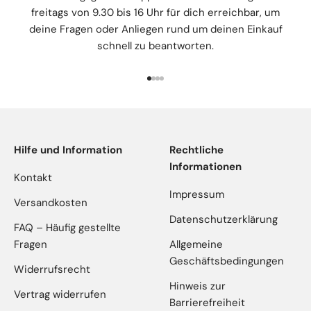
freitags von 9.30 bis 16 Uhr für dich erreichbar, um
deine Fragen oder Anliegen rund um deinen Einkauf
schnell zu beantworten.
Gehe zu Element 1
Gehe zu Element 2
Gehe zu Element 3
Gehe zu Element 4
Hilfe und Information
Rechtliche
Informationen
Kontakt
Impressum
Versandkosten
Datenschutzerklärung
FAQ – Häufig gestellte
Fragen
Allgemeine
Geschäftsbedingungen
Widerrufsrecht
Hinweis zur
Vertrag widerrufen
Barrierefreiheit