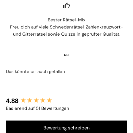
Bester Rätsel-Mix
Freu dich auf viele Schwedenrätsel, Zahlenkreuzwort-
und Gitterrätsel sowie Quizze in geprüfter Qualität.
Gehe zu Element 1
Gehe zu Element 2
Gehe zu Element 3
New content loaded
4.88
Basierend auf 51 Bewertungen
Bewertung schreiben